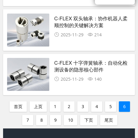
C-FLEX 双头轴承：协作机器人柔
顺控制的关键解决方案
2025-11-29
214
C-FLEX 十字弹簧轴承：自动化检
测设备的隐形核心部件
2025-11-29
140
首页
上页
1
2
3
4
5
6
7
8
9
10
下页
尾页