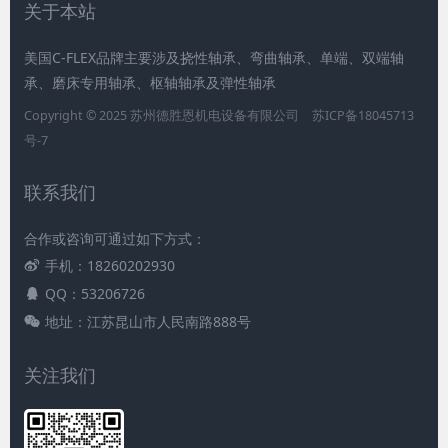
关于本站
美国C-FLEX品牌主要涉及挠性轴承、弯曲轴承、单端、双端轴
承、磨床专用轴承、枢轴轴承及弹性轴承
Copyright © 2025 苏州德胜恩机电设备有限公司
苏ICP备18045713
号-7
联系我们
合作或咨询可通过如下方式：
手机：18260202930
QQ：53206726
地址：江苏昆山市人民南路888号
关注我们