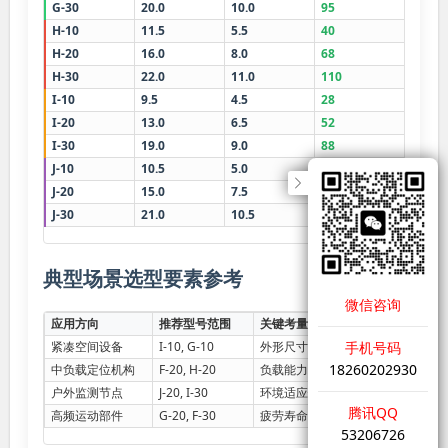
G-30
20.0
10.0
95
≤2000
H-10
11.5
5.5
40
≤3200
H-20
16.0
8.0
68
≤2600
H-30
22.0
11.0
110
≤1800
I-10
9.5
4.5
28
≤3800
I-20
13.0
6.5
52
≤3000
I-30
19.0
9.0
88
≤2200
J-10
10.5
5.0
35
≤3400
J-20
15.0
7.5
62
≤2700
J-30
21.0
10.5
102
≤1900
典型场景选型要素参考
微信咨询
应用方向
推荐型号范围
关键考量点
手机号码
紧凑空间设备
I-10, G-10
外形尺寸、重量
18260202930
中负载定位机构
F-20, H-20
负载能力、安装接口
户外监测节点
J-20, I-30
环境适应性、防腐处理
腾讯QQ
高频运动部件
G-20, F-30
疲劳寿命、运动平顺性
53206726