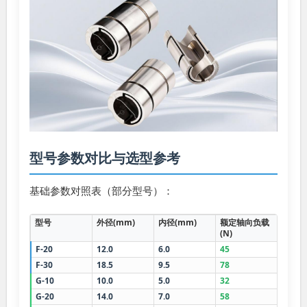
型号参数对比与选型参考
基础参数对照表（部分型号）：
型号
外径(mm)
内径(mm)
额定轴向负载
适用转
(N)
(rpm)
F-20
12.0
6.0
45
≤3000
F-30
18.5
9.5
78
≤2500
G-10
10.0
5.0
32
≤3500
G-20
14.0
7.0
58
≤2800