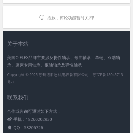
与参数实践
抱歉，评论功能暂时关闭!
关于本站
美国C-FLEX品牌主要涉及挠性轴承、弯曲轴承、单端、双端轴
承、磨床专用轴承、枢轴轴承及弹性轴承
Copyright © 2025 苏州德胜恩机电设备有限公司
苏ICP备18045713
号-7
联系我们
合作或咨询可通过如下方式：
手机：18260202930
QQ：53206726