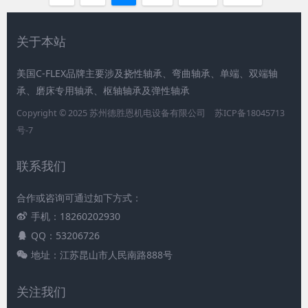
关于本站
美国C-FLEX品牌主要涉及挠性轴承、弯曲轴承、单端、双端轴
承、磨床专用轴承、枢轴轴承及弹性轴承
Copyright © 2025 苏州德胜恩机电设备有限公司
苏ICP备18045713
号-7
联系我们
合作或咨询可通过如下方式：
手机：18260202930
QQ：53206726
地址：江苏昆山市人民南路888号
关注我们