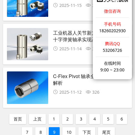
2025-11-15
232
微信咨询
手机号码
18260202930
工业机器人关节新方案：C-FLEX
十字弹簧轴承实现高响应
腾讯QQ
2025-11-14
242
53206726
在线时间
9:00 ~ 23:00
C-Flex Pivot 轴承全系列型号参数
解析
2025-11-12
326
首页
上页
1
2
3
4
5
6
7
8
9
10
下页
尾页